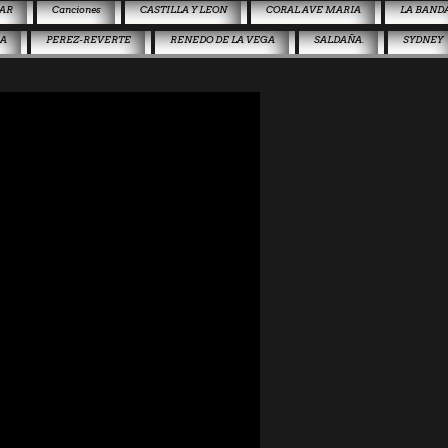
AR
Canciones
CASTILLA Y LEON
CORAL AVE MARIA
LA BAND
JA
PEREZ-REVERTE
RENEDO DE LA VEGA
SALDAÑA.
SYDNEY