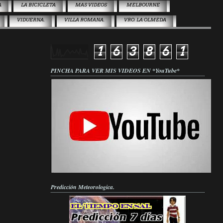
A
LA BICICLETA
MAS VIDEOS
MELBOURNE
VIDUERNA.
VILLA ROMANA.
VRO. LA OLMEDA
1
6
3
8
6
1
PINCHA PARA VER MIS VIDEOS EN *YouTube*
Predicción Meteorologica.