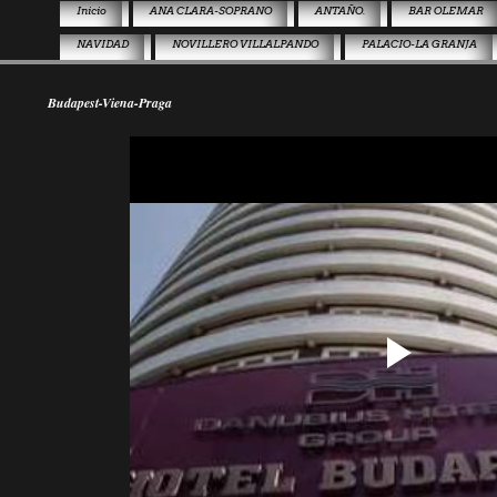
Inicio
ANA CLARA-SOPRANO
ANTAÑO.
BAR OLEMAR
NAVIDAD
NOVILLERO VILLALPANDO
PALACIO-LA GRANJA
Budapest-Viena-Praga