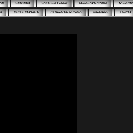
AR
Canciones
CASTILLA Y LEON
CORAL AVE MARIA
LA BAND
JA
PEREZ-REVERTE
RENEDO DE LA VEGA
SALDAÑA.
SYDNEY