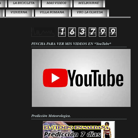
A
LA BICICLETA
MAS VIDEOS
MELBOURNE
VIDUERNA.
VILLA ROMANA.
VRO. LA OLMEDA
1
6
3
7
9
9
PINCHA PARA VER MIS VIDEOS EN *YouTube*
Predicción Meteorologica.